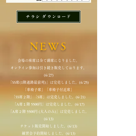
チラシ ダウンロード
NEWS
会場の座席は全て満席になりました。
​オンライン参加は引き続き販売しております。
(6/27)
「SS席(1階通路最前列)」は完売しました。(6/25)
「車椅子席」「車椅子付近席」
「SS席２階」「S席」は完売しました。(6/21)
「A席１階 5500円」は完売しました。(6/17)
「A席２階 5500円 (大人のみ)」は完売しました。
(6/13)
​チケット販売開始しました。(6/13)
​練習会予約開始しました。(6/13)