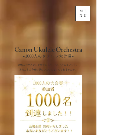
ME
NU
Canon Ukulele Orchestra
~1000人のウクレレ大合奏~
1000人のウクレレで奏でる「パッヘルベルのカノン」。
あなたも大合奏の音のひとつになってくれませんか。