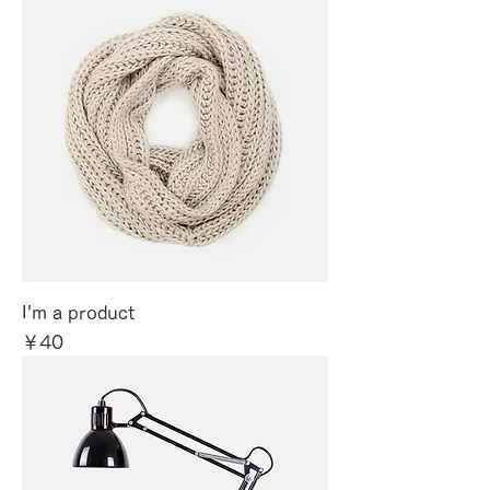
I'm a product
価格
￥40