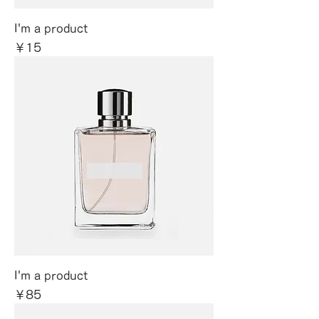
I'm a product
価格
￥15
I'm a product
価格
￥85