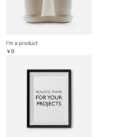
I'm a product
価格
￥8