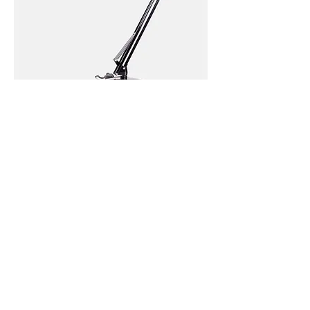
I'm a product
価格
￥130