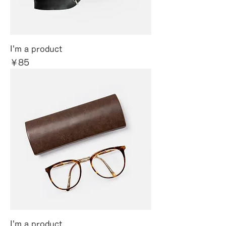
I'm a product
価格
￥85
I'm a product