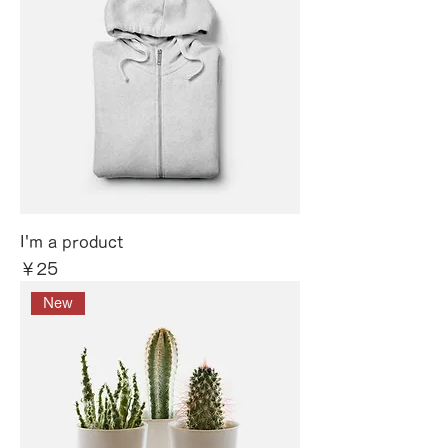
I'm a product
価格
￥25
New