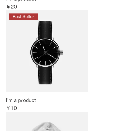
価格
￥20
Best Seller
I'm a product
価格
￥10