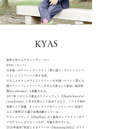
KYAS
世界を旅するウクレレプレーヤー
KYAS（キャス）
日本唯一のウクレレコンテスト「第４回ジ・ウクレレコンテ
スト」にてテクニック賞を受賞。
そのことがきっかけとなりウクレレの本場ハワイにて第４０
回ウクレレフェスティバルに日本人代表として参加。地元新
聞Star advertiserにも掲載される。
2017年 イギリスで最大のウクレレフェス「Ukulele festival of
Great Britain」に日本代表として出演するなど、ハワイを始め
東南アジア各国、オーストラリアのフェスティバルに出演す
るなど世界10か国で演奏活動をしている。
ウクレレブランド『aNueNue』より自身のシグネチャーモデ
ルのウクレレがリリースされ、反響を呼んでいる。
2026年自身7枚目となるアルバム「Humming Bird2」がリリ