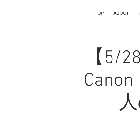
TOP
ABOUT
【5/
Canon 
人