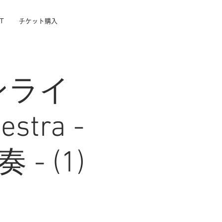
T
チケット購入
ンライ
stra -
- (1)