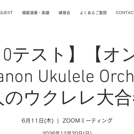
GUEST
模範演奏・楽譜
練習会
よくあるご質問
CONTAC
/10テスト】【オ
on Ukulele Orche
人のウクレレ大合奏 
6月11日(木)
  |  
ZOOMミーティング
2026年12月20日(日)