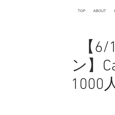
TOP
ABOUT
【6
ン】Can
1000